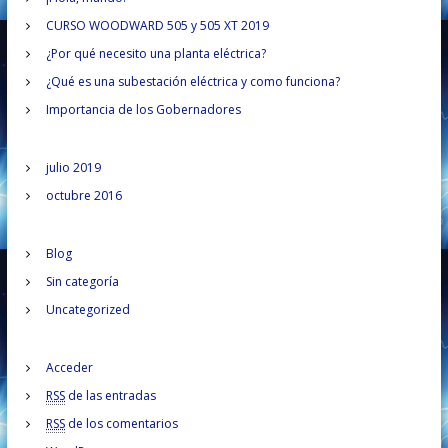
r
a
CURSO WOODWARD 505 y 505 XT 2019
a
r
¿Por qué necesito una planta eléctrica?
p
c
o
¿Qué es una subestación eléctrica y como funciona?
r
Importancia de los Gobernadores
i
:
ó
julio 2019
octubre 2016
n
Blog
d
Sin categoría
e
Uncategorized
e
Acceder
n
RSS
de las entradas
RSS
de los comentarios
t