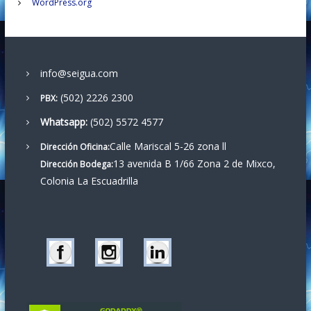
WordPress.org
r
a
info@seigua.com
d
(502) 2226 2300
PBX:
a
Whatsapp:
(502) 5572 4577
Calle Mariscal 5-26 zona ll
s
Dirección Oficina:
13 avenida B 1/66 Zona 2 de Mixco,
Dirección Bodega:
Colonia La Escuadrilla