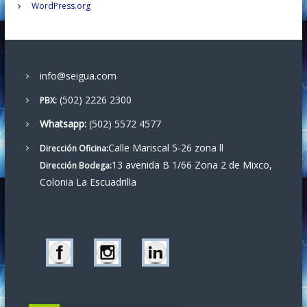
n
WordPress.org
t
r
info@seigua.com
a
(502) 2226 2300
PBX:
Whatsapp:
(502) 5572 4577
d
Calle Mariscal 5-26 zona ll
Dirección Oficina:
a
13 avenida B 1/66 Zona 2 de Mixco,
Dirección Bodega:
Colonia La Escuadrilla
s