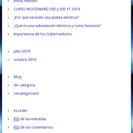
c
¡Hola, mundo!
e
r
a
CURSO WOODWARD 505 y 505 XT 2019
r
g
¿Por qué necesito una planta eléctrica?
p
o
¿Qué es una subestación eléctrica y como funciona?
a
r
Importancia de los Gobernadores
:
c
julio 2019
i
octubre 2016
ó
Blog
n
Sin categoría
Uncategorized
d
e
Acceder
RSS
de las entradas
e
RSS
de los comentarios