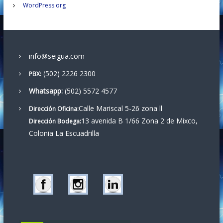
t
WordPress.org
r
a
info@seigua.com
d
(502) 2226 2300
PBX:
a
Whatsapp:
(502) 5572 4577
Calle Mariscal 5-26 zona ll
s
Dirección Oficina:
13 avenida B 1/66 Zona 2 de Mixco,
Dirección Bodega:
Colonia La Escuadrilla