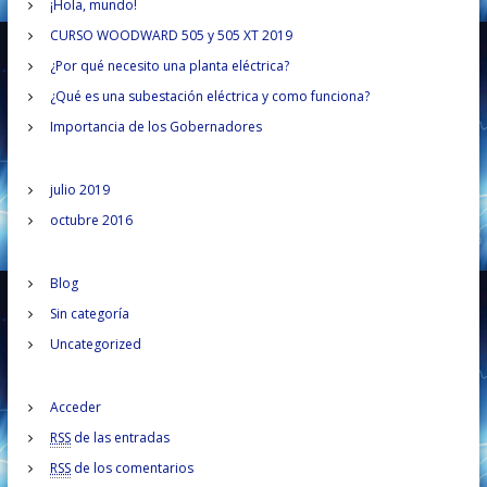
g
c
¡Hola, mundo!
r
a
CURSO WOODWARD 505 y 505 XT 2019
a
r
¿Por qué necesito una planta eléctrica?
p
c
o
¿Qué es una subestación eléctrica y como funciona?
r
Importancia de los Gobernadores
i
:
ó
julio 2019
octubre 2016
n
Blog
d
Sin categoría
e
Uncategorized
e
Acceder
n
RSS
de las entradas
RSS
de los comentarios